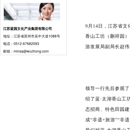
9月14日，江苏省
江苏蓝园文化产业集团有限公司
地址：江苏省苏州市吴中大道1088号
香山工坊（蒯祥园）
电话：0512-67682093
游发展局
副局长赵伟
邮箱：minsq@wuzhong.com
领导一行先后参观了
绍了蓝·太湖香山工
态招商、特色田园建
成“非遗+旅游”“非